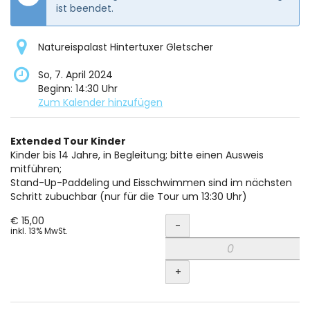
ist beendet.
Natureispalast Hintertuxer Gletscher
So, 7. April 2024
Beginn:
14:30
Uhr
Zum Kalender hinzufügen
Produkte
Extended Tour Kinder
Unkategorisierte
Kinder bis 14 Jahre, in Begleitung; bitte einen Ausweis
mitführen;
Produkte
Stand-Up-Paddeling und Eisschwimmen sind im nächsten
Schritt zubuchbar (nur für die Tour um 13:30 Uhr)
Menge
€ 15,00
-
inkl. 13% MwSt.
+