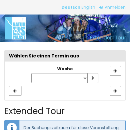
Zum
Deutsch
English
Anmelden
Haupt-
Extended
Inhalt
springen
Tour
Wählen Sie einen Termin aus
Woche
Woche
zur
Anzeige
auswählen
Extended Tour
Der Buchungszeitraum für diese Veranstaltung