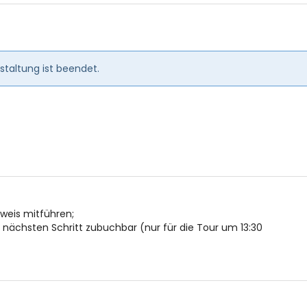
en
taltung ist beendet.
usweis mitführen;
ächsten Schritt zubuchbar (nur für die Tour um 13:30