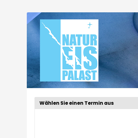
Zum
Haupt-
Extended
Inhalt
springen
Tour
Wählen Sie einen Termin aus
Woche
zur
Anzeige