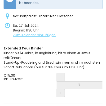
ist beendet.
Natureispalast Hintertuxer Gletscher
Sa, 27. Juli 2024
Beginn:
11:30
Uhr
Zum Kalender hinzufügen
Produkte
Extended Tour Kinder
Unkategorisierte
Kinder bis 14 Jahre, in Begleitung; bitte einen Ausweis
mitführen;
Produkte
Stand-Up-Paddeling und Eisschwimmen sind im nächsten
Schritt zubuchbar (nur für die Tour um 13:30 Uhr)
Menge
€ 15,00
-
inkl. 13% MwSt.
+