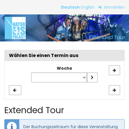
Zum
Deutsch
English
Anmelden
Haupt-
Extended
Inhalt
springen
Tour
Wählen Sie einen Termin aus
Woche
Woche
zur
Anzeige
auswählen
Extended Tour
Der Buchungszeitraum für diese Veranstaltung