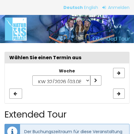
Zum
Deutsch
English
Anmelden
Haupt-
Extended
Inhalt
springen
Tour
Wählen Sie einen Termin aus
Woche
Woche
zur
Anzeige
auswählen
Extended Tour
Der Buchungszeitraum für diese Veranstaltung