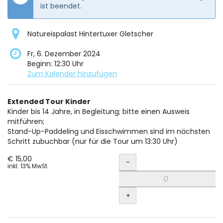
ist beendet.
Natureispalast Hintertuxer Gletscher
Fr, 6. Dezember 2024
Beginn:
12:30
Uhr
Zum Kalender hinzufügen
Produkte
Extended Tour Kinder
Unkategorisierte
Kinder bis 14 Jahre, in Begleitung; bitte einen Ausweis
mitführen;
Produkte
Stand-Up-Paddeling und Eisschwimmen sind im nächsten
Schritt zubuchbar (nur für die Tour um 13:30 Uhr)
Menge
€ 15,00
-
inkl. 13% MwSt.
+