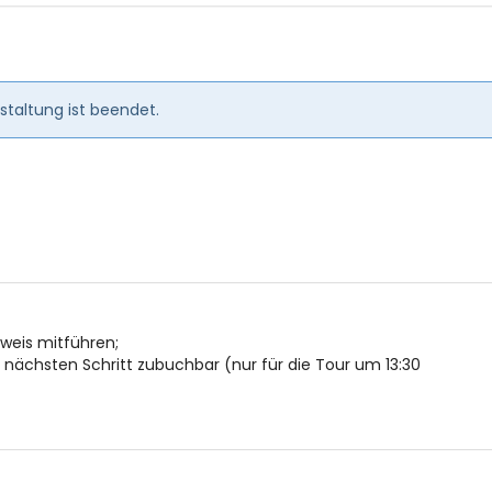
en
taltung ist beendet.
usweis mitführen;
ächsten Schritt zubuchbar (nur für die Tour um 13:30