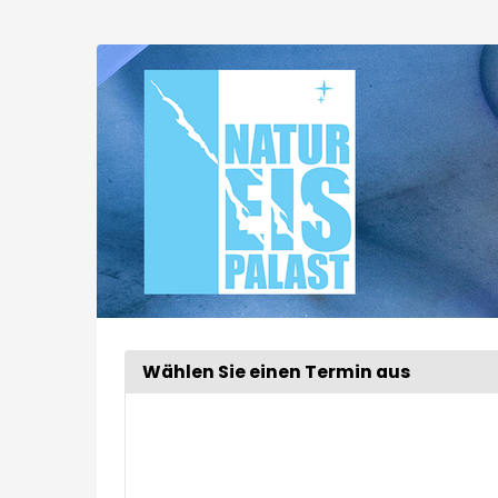
Zum
Haupt-
Extended
Inhalt
springen
Tour
Wählen Sie einen Termin aus
Woche
zur
Anzeige