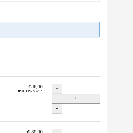
Menge
€ 15,00
-
inkl. 13% MwSt.
+
Menge
€ 39,00