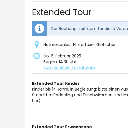
auswähl
Extended Tour
Der Buchungszeitraum für diese Verans
Natureispalast Hintertuxer Gletscher
Do, 6. Februar 2025
Beginn:
14:30
Uhr
Zum Kalender hinzufügen
Produkte
Extended Tour Kinder
Unkategorisierte
Kinder bis 14 Jahre, in Begleitung; bitte einen A
Stand-Up-Paddeling und Eisschwimmen sind im n
Produkte
Uhr)
Extended Tour Erwachsene