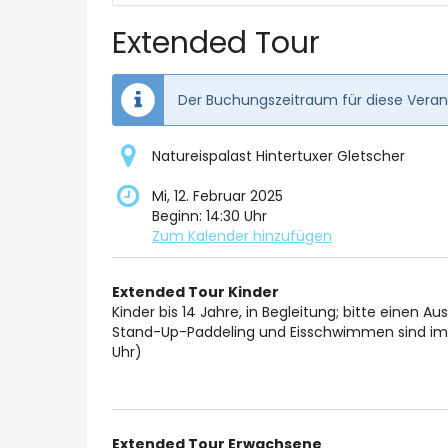
auswähl
Extended Tour
Der Buchungszeitraum für diese Verans
Natureispalast Hintertuxer Gletscher
Mi, 12. Februar 2025
Beginn:
14:30
Uhr
Zum Kalender hinzufügen
Produkte
Extended Tour Kinder
Unkategorisierte
Kinder bis 14 Jahre, in Begleitung; bitte einen A
Stand-Up-Paddeling und Eisschwimmen sind im n
Produkte
Uhr)
Extended Tour Erwachsene