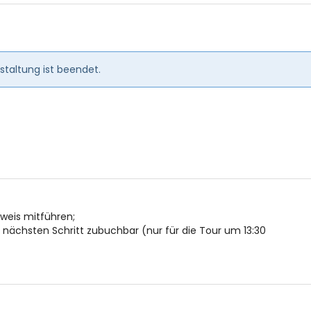
en
taltung ist beendet.
usweis mitführen;
ächsten Schritt zubuchbar (nur für die Tour um 13:30