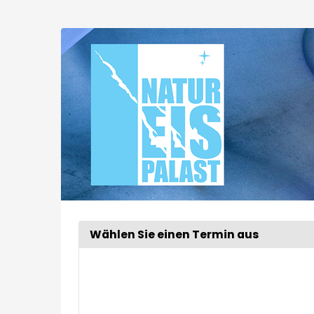
Zum
Haupt-
Extended
Inhalt
springen
Tour
Wählen Sie einen Termin aus
Woche
zur
Anzeige