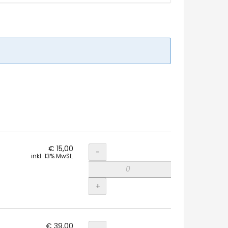
Menge
€ 15,00
-
inkl. 13% MwSt.
+
Menge
€ 39,00