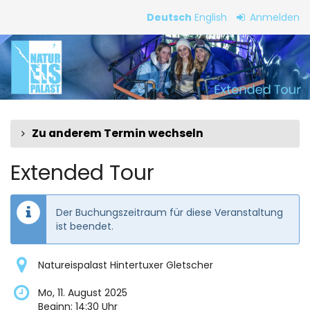
Zum
Deutsch
English
Anmelden
Haupt-
Extended
Inhalt
springen
Tour
Zu anderem Termin wechseln
Extended Tour
Der Buchungszeitraum für diese Veranstaltung
ist beendet.
Natureispalast Hintertuxer Gletscher
Mo, 11. August 2025
Beginn:
14:30
Uhr