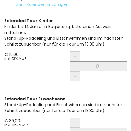
Zum Kalender hinzufügen
Produkte
Extended Tour Kinder
Unkategorisierte
Kinder bis 14 Jahre, in Begleitung; bitte einen Ausweis
mitführen;
Produkte
Stand-Up-Paddeling und Eisschwimmen sind im nächsten
Schritt zubuchbar (nur für die Tour um 13:30 Uhr)
Menge
€ 15,00
-
inkl. 13% MwSt.
+
Extended Tour Erwachsene
Stand-Up-Paddeling und Eisschwimmen sind im nächsten
Schritt zubuchbar (nur für die Tour um 13:30 Uhr)
Menge
€ 39,00
-
inkl. 13% MwSt.