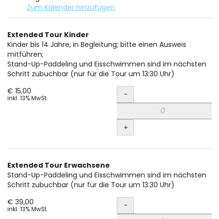
Zum Kalender hinzufügen
Produkte
Extended Tour Kinder
Unkategorisierte
Kinder bis 14 Jahre, in Begleitung; bitte einen Ausweis
mitführen;
Produkte
Stand-Up-Paddeling und Eisschwimmen sind im nächsten
Schritt zubuchbar (nur für die Tour um 13:30 Uhr)
Menge
€ 15,00
-
inkl. 13% MwSt.
+
Extended Tour Erwachsene
Stand-Up-Paddeling und Eisschwimmen sind im nächsten
Schritt zubuchbar (nur für die Tour um 13:30 Uhr)
Menge
€ 39,00
-
inkl. 13% MwSt.