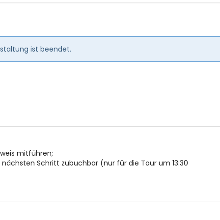
en
taltung ist beendet.
usweis mitführen;
ächsten Schritt zubuchbar (nur für die Tour um 13:30