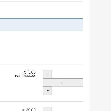
Menge
€ 15,00
-
inkl. 13% MwSt.
+
Menge
€ 39,00