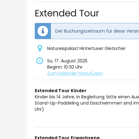
auswähl
Extended Tour
Der Buchungszeitraum für diese Verans
Natureispalast Hintertuxer Gletscher
So, 17. August 2025
Beginn:
10:30
Uhr
Zum Kalender hinzufügen
Produkte
Extended Tour Kinder
Unkategorisierte
Kinder bis 14 Jahre, in Begleitung; bitte einen A
Stand-Up-Paddeling und Eisschwimmen sind im n
Produkte
Uhr)
Extended Tour Erwachsene