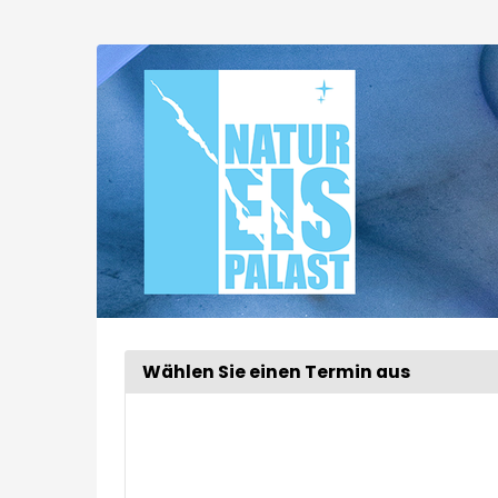
Zum
Haupt-
Extended
Inhalt
springen
Tour
Wählen Sie einen Termin aus
Woche
zur
Anzeige