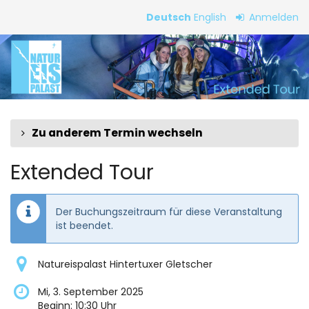
Zum
Deutsch
English
Anmelden
Haupt-
Extended
Inhalt
springen
Tour
Zu anderem Termin wechseln
Extended Tour
Der Buchungszeitraum für diese Veranstaltung
ist beendet.
Natureispalast Hintertuxer Gletscher
Mi, 3. September 2025
Beginn:
10:30
Uhr