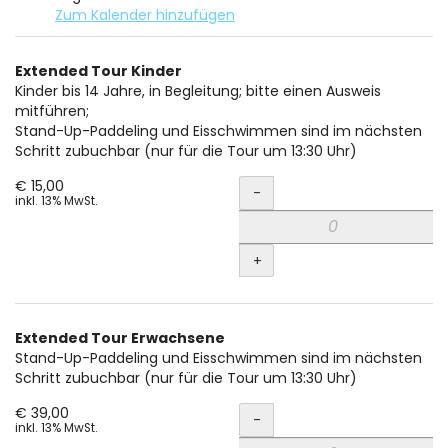
Zum Kalender hinzufügen
Produkte
Extended Tour Kinder
Unkategorisierte
Kinder bis 14 Jahre, in Begleitung; bitte einen Ausweis
mitführen;
Produkte
Stand-Up-Paddeling und Eisschwimmen sind im nächsten
Schritt zubuchbar (nur für die Tour um 13:30 Uhr)
Menge
€ 15,00
-
inkl. 13% MwSt.
+
Extended Tour Erwachsene
Stand-Up-Paddeling und Eisschwimmen sind im nächsten
Schritt zubuchbar (nur für die Tour um 13:30 Uhr)
Menge
€ 39,00
-
inkl. 13% MwSt.