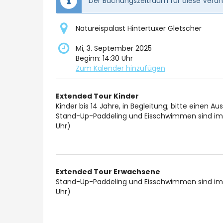
Der Buchungszeitraum für diese Verans
Natureispalast Hintertuxer Gletscher
Mi, 3. September 2025
Beginn:
14:30
Uhr
Zum Kalender hinzufügen
Produkte
Extended Tour Kinder
Unkategorisierte
Kinder bis 14 Jahre, in Begleitung; bitte einen A
Stand-Up-Paddeling und Eisschwimmen sind im n
Produkte
Uhr)
Extended Tour Erwachsene
Stand-Up-Paddeling und Eisschwimmen sind im n
Uhr)