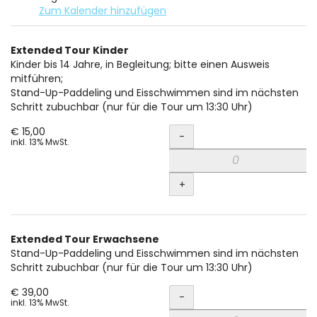
Zum Kalender hinzufügen
Produkte
Extended Tour Kinder
Unkategorisierte
Kinder bis 14 Jahre, in Begleitung; bitte einen Ausweis
mitführen;
Produkte
Stand-Up-Paddeling und Eisschwimmen sind im nächsten
Schritt zubuchbar (nur für die Tour um 13:30 Uhr)
Menge
€ 15,00
-
inkl. 13% MwSt.
+
Extended Tour Erwachsene
Stand-Up-Paddeling und Eisschwimmen sind im nächsten
Schritt zubuchbar (nur für die Tour um 13:30 Uhr)
Menge
€ 39,00
-
inkl. 13% MwSt.