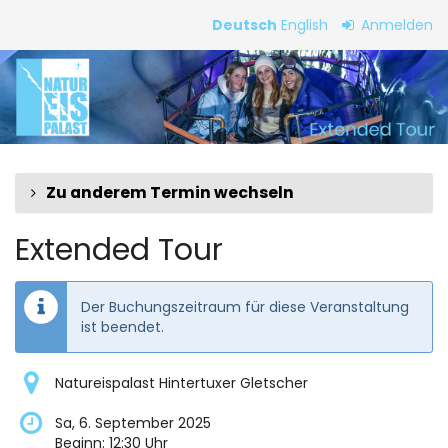
Zum
Deutsch
English
Anmelden
Haupt-
Extended
Inhalt
springen
Tour
Zu anderem Termin wechseln
Extended Tour
Der Buchungszeitraum für diese Veranstaltung
ist beendet.
Natureispalast Hintertuxer Gletscher
Sa, 6. September 2025
Beginn:
12:30
Uhr