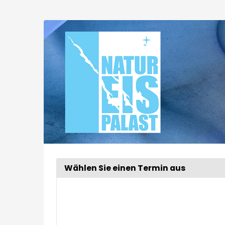
Zum
Haupt-
Extended
Inhalt
springen
Tour
Wählen Sie einen Termin aus
Woche
zur
Anzeige