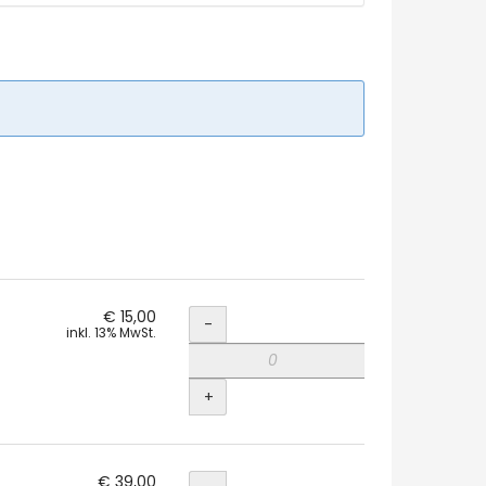
Menge
€ 15,00
-
inkl. 13% MwSt.
+
Menge
€ 39,00