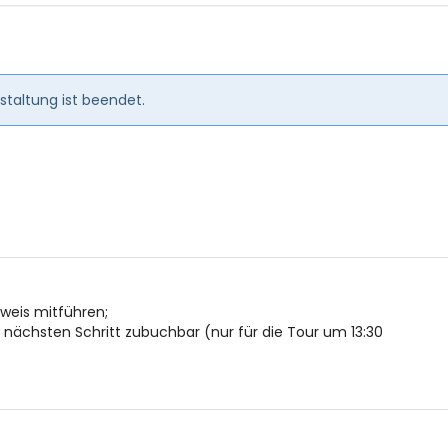
en
taltung ist beendet.
usweis mitführen;
ächsten Schritt zubuchbar (nur für die Tour um 13:30