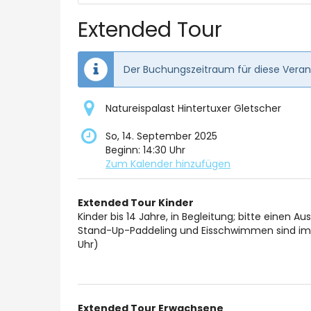
auswähl
Extended Tour
Der Buchungszeitraum für diese Verans
Natureispalast Hintertuxer Gletscher
So, 14. September 2025
Beginn:
14:30
Uhr
Zum Kalender hinzufügen
Produkte
Extended Tour Kinder
Unkategorisierte
Kinder bis 14 Jahre, in Begleitung; bitte einen A
Stand-Up-Paddeling und Eisschwimmen sind im n
Produkte
Uhr)
Extended Tour Erwachsene