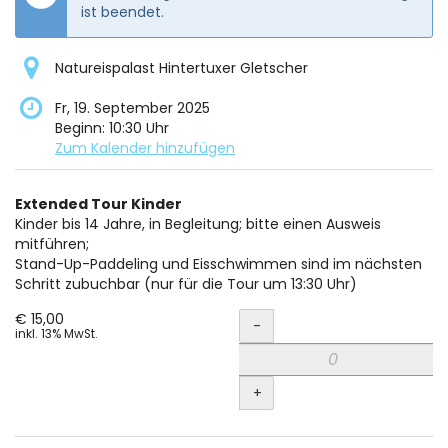
ist beendet.
Natureispalast Hintertuxer Gletscher
Fr, 19. September 2025
Beginn:
10:30
Uhr
Zum Kalender hinzufügen
Produkte
Extended Tour Kinder
Unkategorisierte
Kinder bis 14 Jahre, in Begleitung; bitte einen Ausweis
mitführen;
Produkte
Stand-Up-Paddeling und Eisschwimmen sind im nächsten
Schritt zubuchbar (nur für die Tour um 13:30 Uhr)
Menge
€ 15,00
-
inkl. 13% MwSt.
+