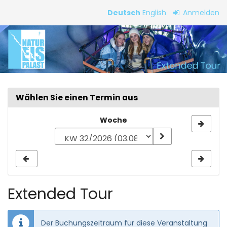
Zum
Deutsch
English
Anmelden
Haupt-
Extended
Inhalt
springen
Tour
Wählen Sie einen Termin aus
Woche
Woche
zur
Anzeige
auswählen
Extended Tour
Der Buchungszeitraum für diese Veranstaltung