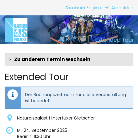
Zum
Deutsch
English
Anmelden
Haupt-
Extended
Inhalt
springen
Tour
Zu anderem Termin wechseln
Extended Tour
Der Buchungszeitraum für diese Veranstaltung
ist beendet.
Natureispalast Hintertuxer Gletscher
Mi, 24. September 2025
Beginn:
11:30
Uhr