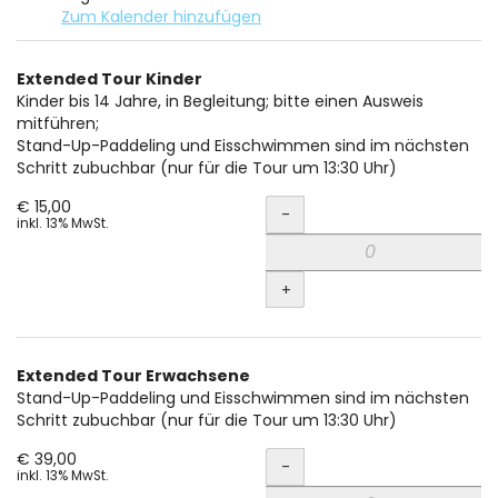
Zum Kalender hinzufügen
Produkte
Extended Tour Kinder
Unkategorisierte
Kinder bis 14 Jahre, in Begleitung; bitte einen Ausweis
mitführen;
Produkte
Stand-Up-Paddeling und Eisschwimmen sind im nächsten
Schritt zubuchbar (nur für die Tour um 13:30 Uhr)
Menge
€ 15,00
-
inkl. 13% MwSt.
+
Extended Tour Erwachsene
Stand-Up-Paddeling und Eisschwimmen sind im nächsten
Schritt zubuchbar (nur für die Tour um 13:30 Uhr)
Menge
€ 39,00
-
inkl. 13% MwSt.