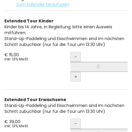
Zum Kalender hinzufügen
Produkte
Extended Tour Kinder
Unkategorisierte
Kinder bis 14 Jahre, in Begleitung; bitte einen Ausweis
mitführen;
Produkte
Stand-Up-Paddeling und Eisschwimmen sind im nächsten
Schritt zubuchbar (nur für die Tour um 13:30 Uhr)
Menge
€ 15,00
-
inkl. 13% MwSt.
+
Extended Tour Erwachsene
Stand-Up-Paddeling und Eisschwimmen sind im nächsten
Schritt zubuchbar (nur für die Tour um 13:30 Uhr)
Menge
€ 39,00
-
inkl. 13% MwSt.