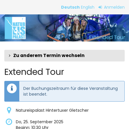
Zum
Deutsch
English
Anmelden
Haupt-
Extended
Inhalt
springen
Tour
Zu anderem Termin wechseln
Extended Tour
Der Buchungszeitraum für diese Veranstaltung
ist beendet.
Natureispalast Hintertuxer Gletscher
Do, 25. September 2025
Beginn:
10:30
Uhr