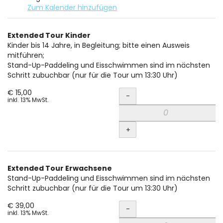
Zum Kalender hinzufügen
Produkte
Extended Tour Kinder
Unkategorisierte
Kinder bis 14 Jahre, in Begleitung; bitte einen Ausweis
mitführen;
Produkte
Stand-Up-Paddeling und Eisschwimmen sind im nächsten
Schritt zubuchbar (nur für die Tour um 13:30 Uhr)
Menge
€ 15,00
-
inkl. 13% MwSt.
+
Extended Tour Erwachsene
Stand-Up-Paddeling und Eisschwimmen sind im nächsten
Schritt zubuchbar (nur für die Tour um 13:30 Uhr)
Menge
€ 39,00
-
inkl. 13% MwSt.