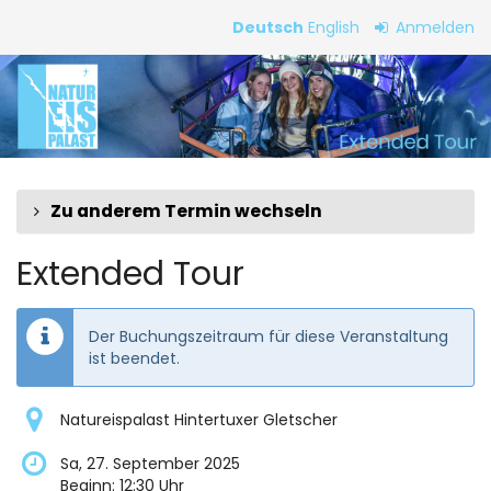
Zum
Deutsch
English
Anmelden
Haupt-
Extended
Inhalt
springen
Tour
Zu anderem Termin wechseln
Extended Tour
Der Buchungszeitraum für diese Veranstaltung
ist beendet.
Natureispalast Hintertuxer Gletscher
Sa, 27. September 2025
Beginn:
12:30
Uhr