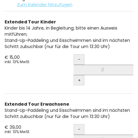
Zum Kalender hinzufügen
Produkte
Extended Tour Kinder
Unkategorisierte
Kinder bis 14 Jahre, in Begleitung; bitte einen Ausweis
mitführen;
Produkte
Stand-Up-Paddeling und Eisschwimmen sind im nächsten
Schritt zubuchbar (nur für die Tour um 13:30 Uhr)
Menge
€ 15,00
-
inkl. 13% MwSt.
+
Extended Tour Erwachsene
Stand-Up-Paddeling und Eisschwimmen sind im nächsten
Schritt zubuchbar (nur für die Tour um 13:30 Uhr)
Menge
€ 39,00
-
inkl. 13% MwSt.