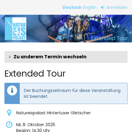
Zum
Deutsch
English
Anmelden
Haupt-
Extended
Inhalt
springen
Tour
Zu anderem Termin wechseln
Extended Tour
Der Buchungszeitraum für diese Veranstaltung
ist beendet.
Natureispalast Hintertuxer Gletscher
Mi, 8. Oktober 2025
Beginn:
14:30
Uhr