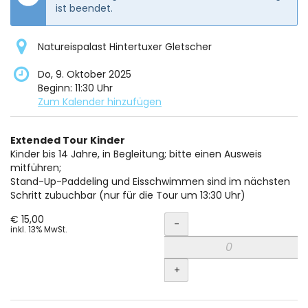
ist beendet.
Natureispalast Hintertuxer Gletscher
Do, 9. Oktober 2025
Beginn:
11:30
Uhr
Zum Kalender hinzufügen
Produkte
Extended Tour Kinder
Unkategorisierte
Kinder bis 14 Jahre, in Begleitung; bitte einen Ausweis
mitführen;
Produkte
Stand-Up-Paddeling und Eisschwimmen sind im nächsten
Schritt zubuchbar (nur für die Tour um 13:30 Uhr)
Menge
€ 15,00
-
inkl. 13% MwSt.
+