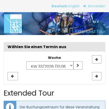
Zum
Deutsch
English
Anmelden
Haupt-
Extended
Inhalt
springen
Tour
Wählen Sie einen Termin aus
Woche
Woche
zur
Anzeige
auswählen
Extended Tour
Der Buchungszeitraum für diese Veranstaltung