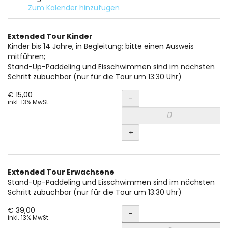
Zum Kalender hinzufügen
Produkte
Extended Tour Kinder
Unkategorisierte
Kinder bis 14 Jahre, in Begleitung; bitte einen Ausweis
mitführen;
Produkte
Stand-Up-Paddeling und Eisschwimmen sind im nächsten
Schritt zubuchbar (nur für die Tour um 13:30 Uhr)
Menge
€ 15,00
-
inkl. 13% MwSt.
+
Extended Tour Erwachsene
Stand-Up-Paddeling und Eisschwimmen sind im nächsten
Schritt zubuchbar (nur für die Tour um 13:30 Uhr)
Menge
€ 39,00
-
inkl. 13% MwSt.