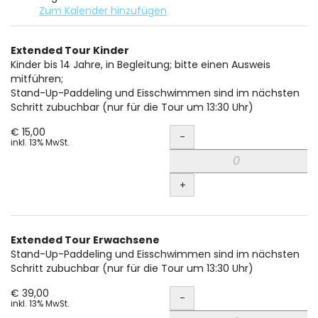
Zum Kalender hinzufügen
Produkte
Extended Tour Kinder
Unkategorisierte
Kinder bis 14 Jahre, in Begleitung; bitte einen Ausweis
mitführen;
Produkte
Stand-Up-Paddeling und Eisschwimmen sind im nächsten
Schritt zubuchbar (nur für die Tour um 13:30 Uhr)
Menge
€ 15,00
-
inkl. 13% MwSt.
+
Extended Tour Erwachsene
Stand-Up-Paddeling und Eisschwimmen sind im nächsten
Schritt zubuchbar (nur für die Tour um 13:30 Uhr)
Menge
€ 39,00
-
inkl. 13% MwSt.