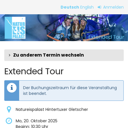
Zum
Deutsch
English
Anmelden
Haupt-
Extended
Inhalt
springen
Tour
Zu anderem Termin wechseln
Extended Tour
Der Buchungszeitraum für diese Veranstaltung
ist beendet.
Natureispalast Hintertuxer Gletscher
Mo, 20. Oktober 2025
Beginn:
10:30
Uhr