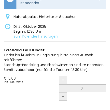
ist beendet.
Natureispalast Hintertuxer Gletscher
Di, 21. Oktober 2025
Beginn:
12:30
Uhr
Zum Kalender hinzufügen
Produkte
Extended Tour Kinder
Unkategorisierte
Kinder bis 14 Jahre, in Begleitung; bitte einen Ausweis
mitführen;
Produkte
Stand-Up-Paddeling und Eisschwimmen sind im nächsten
Schritt zubuchbar (nur für die Tour um 13:30 Uhr)
Menge
€ 15,00
-
inkl. 13% MwSt.
+