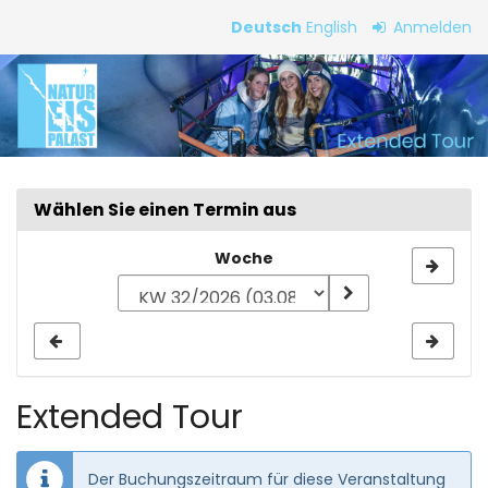
Zum
Deutsch
English
Anmelden
Haupt-
Extended
Inhalt
springen
Tour
Wählen Sie einen Termin aus
Woche
Woche
zur
Anzeige
auswählen
Extended Tour
Der Buchungszeitraum für diese Veranstaltung