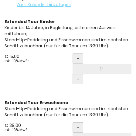
Zum Kalender hinzufügen
Produkte
Extended Tour Kinder
Unkategorisierte
Kinder bis 14 Jahre, in Begleitung; bitte einen Ausweis
mitführen;
Produkte
Stand-Up-Paddeling und Eisschwimmen sind im nächsten
Schritt zubuchbar (nur für die Tour um 13:30 Uhr)
Menge
€ 15,00
-
inkl. 13% MwSt.
+
Extended Tour Erwachsene
Stand-Up-Paddeling und Eisschwimmen sind im nächsten
Schritt zubuchbar (nur für die Tour um 13:30 Uhr)
Menge
€ 39,00
-
inkl. 13% MwSt.