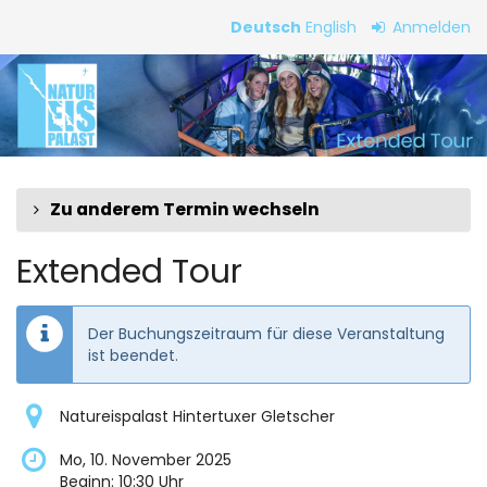
Zum
Deutsch
English
Anmelden
Haupt-
Extended
Inhalt
springen
Tour
Zu anderem Termin wechseln
Extended Tour
Der Buchungszeitraum für diese Veranstaltung
ist beendet.
Natureispalast Hintertuxer Gletscher
Mo, 10. November 2025
Beginn:
10:30
Uhr