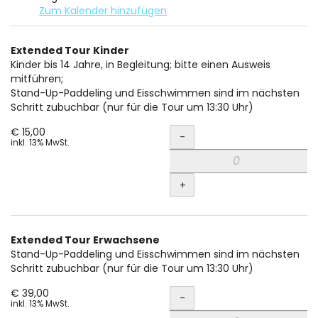
Zum Kalender hinzufügen
Produkte
Extended Tour Kinder
Unkategorisierte
Kinder bis 14 Jahre, in Begleitung; bitte einen Ausweis
mitführen;
Produkte
Stand-Up-Paddeling und Eisschwimmen sind im nächsten
Schritt zubuchbar (nur für die Tour um 13:30 Uhr)
Menge
€ 15,00
-
inkl. 13% MwSt.
+
Extended Tour Erwachsene
Stand-Up-Paddeling und Eisschwimmen sind im nächsten
Schritt zubuchbar (nur für die Tour um 13:30 Uhr)
Menge
€ 39,00
-
inkl. 13% MwSt.