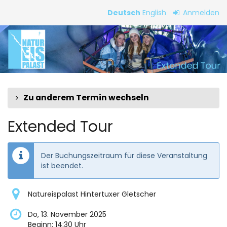
Zum
Deutsch
English
Anmelden
Haupt-
Extended
Inhalt
springen
Tour
Zu anderem Termin wechseln
Extended Tour
Der Buchungszeitraum für diese Veranstaltung
ist beendet.
Natureispalast Hintertuxer Gletscher
Do, 13. November 2025
Beginn:
14:30
Uhr