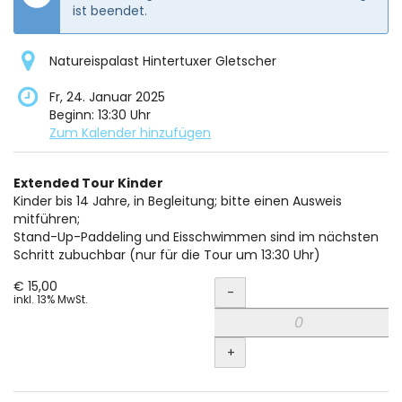
ist beendet.
Natureispalast Hintertuxer Gletscher
Fr, 24. Januar 2025
Beginn:
13:30
Uhr
Zum Kalender hinzufügen
Produkte
Extended Tour Kinder
Unkategorisierte
Kinder bis 14 Jahre, in Begleitung; bitte einen Ausweis
mitführen;
Produkte
Stand-Up-Paddeling und Eisschwimmen sind im nächsten
Schritt zubuchbar (nur für die Tour um 13:30 Uhr)
Menge
€ 15,00
-
inkl. 13% MwSt.
+