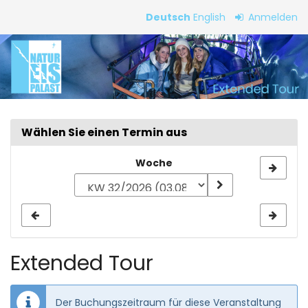
Zum
Deutsch
English
Anmelden
Haupt-
Extended
Inhalt
springen
Tour
Wählen Sie einen Termin aus
Woche
Woche
zur
Anzeige
auswählen
Extended Tour
Der Buchungszeitraum für diese Veranstaltung