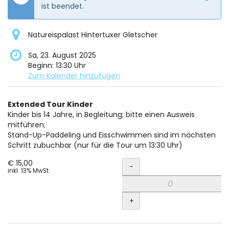
ist beendet.
Natureispalast Hintertuxer Gletscher
Sa, 23. August 2025
Beginn:
13:30
Uhr
Zum Kalender hinzufügen
Produkte
Extended Tour Kinder
Unkategorisierte
Kinder bis 14 Jahre, in Begleitung; bitte einen Ausweis
mitführen;
Produkte
Stand-Up-Paddeling und Eisschwimmen sind im nächsten
Schritt zubuchbar (nur für die Tour um 13:30 Uhr)
Menge
€ 15,00
-
inkl. 13% MwSt.
+