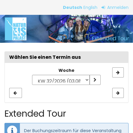
Zum
Deutsch
English
Anmelden
Haupt-
Extended
Inhalt
springen
Tour
Wählen Sie einen Termin aus
Woche
Woche
zur
Anzeige
auswählen
Extended Tour
Der Buchungszeitraum für diese Veranstaltung