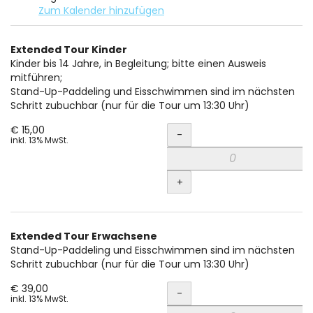
Zum Kalender hinzufügen
Produkte
Extended Tour Kinder
Unkategorisierte
Kinder bis 14 Jahre, in Begleitung; bitte einen Ausweis
mitführen;
Produkte
Stand-Up-Paddeling und Eisschwimmen sind im nächsten
Schritt zubuchbar (nur für die Tour um 13:30 Uhr)
Menge
€ 15,00
-
inkl. 13% MwSt.
+
Extended Tour Erwachsene
Stand-Up-Paddeling und Eisschwimmen sind im nächsten
Schritt zubuchbar (nur für die Tour um 13:30 Uhr)
Menge
€ 39,00
-
inkl. 13% MwSt.