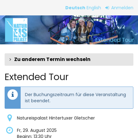
Zum
Deutsch
English
Anmelden
Haupt-
Extended
Inhalt
springen
Tour
Zu anderem Termin wechseln
Extended Tour
Der Buchungszeitraum für diese Veranstaltung
ist beendet.
Natureispalast Hintertuxer Gletscher
Fr, 29. August 2025
Beginn:
13:30
Uhr