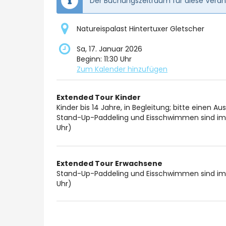
Der Buchungszeitraum für diese Verans
Natureispalast Hintertuxer Gletscher
Sa, 17. Januar 2026
Beginn:
11:30
Uhr
Zum Kalender hinzufügen
Produkte
Extended Tour Kinder
Unkategorisierte
Kinder bis 14 Jahre, in Begleitung; bitte einen A
Stand-Up-Paddeling und Eisschwimmen sind im n
Produkte
Uhr)
Extended Tour Erwachsene
Stand-Up-Paddeling und Eisschwimmen sind im n
Uhr)