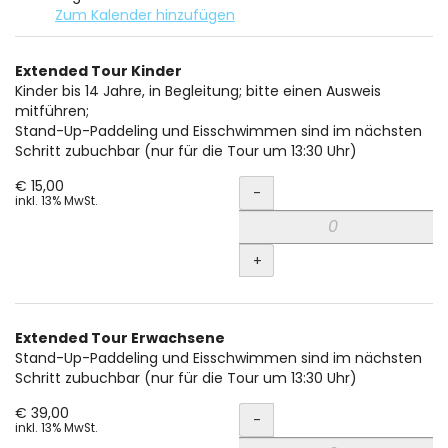
Zum Kalender hinzufügen
Produkte
Extended Tour Kinder
Unkategorisierte
Kinder bis 14 Jahre, in Begleitung; bitte einen Ausweis
mitführen;
Produkte
Stand-Up-Paddeling und Eisschwimmen sind im nächsten
Schritt zubuchbar (nur für die Tour um 13:30 Uhr)
Menge
€ 15,00
-
inkl. 13% MwSt.
+
Extended Tour Erwachsene
Stand-Up-Paddeling und Eisschwimmen sind im nächsten
Schritt zubuchbar (nur für die Tour um 13:30 Uhr)
Menge
€ 39,00
-
inkl. 13% MwSt.