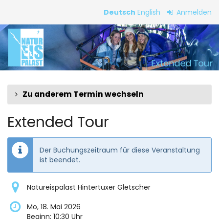
Zum
Deutsch
English
Anmelden
Haupt-
Extended
Inhalt
springen
Tour
Zu anderem Termin wechseln
Extended Tour
Der Buchungszeitraum für diese Veranstaltung
ist beendet.
Natureispalast Hintertuxer Gletscher
Mo, 18. Mai 2026
Beginn:
10:30
Uhr