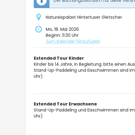
Der Buchungszeitraum für diese Verans
Natureispalast Hintertuxer Gletscher
Mo, 18. Mai 2026
Beginn:
11:30
Uhr
Zum Kalender hinzufügen
Produkte
Extended Tour Kinder
Unkategorisierte
Kinder bis 14 Jahre, in Begleitung; bitte einen A
Stand-Up-Paddeling und Eisschwimmen sind im n
Produkte
Uhr)
Extended Tour Erwachsene
Stand-Up-Paddeling und Eisschwimmen sind im n
Uhr)