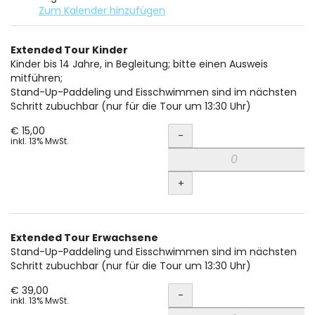
Zum Kalender hinzufügen
Produkte
Extended Tour Kinder
Unkategorisierte
Kinder bis 14 Jahre, in Begleitung; bitte einen Ausweis
mitführen;
Produkte
Stand-Up-Paddeling und Eisschwimmen sind im nächsten
Schritt zubuchbar (nur für die Tour um 13:30 Uhr)
Menge
€ 15,00
-
inkl. 13% MwSt.
+
Extended Tour Erwachsene
Stand-Up-Paddeling und Eisschwimmen sind im nächsten
Schritt zubuchbar (nur für die Tour um 13:30 Uhr)
Menge
€ 39,00
-
inkl. 13% MwSt.