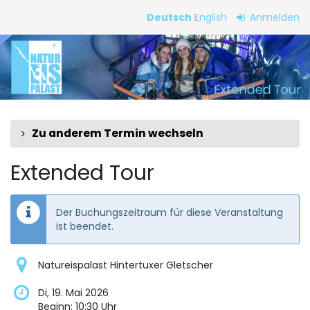
Zum
Deutsch
English
Anmelden
Haupt-
Extended
Inhalt
springen
Tour
Zu anderem Termin wechseln
Extended Tour
Der Buchungszeitraum für diese Veranstaltung
ist beendet.
Natureispalast Hintertuxer Gletscher
Di, 19. Mai 2026
Beginn:
10:30
Uhr