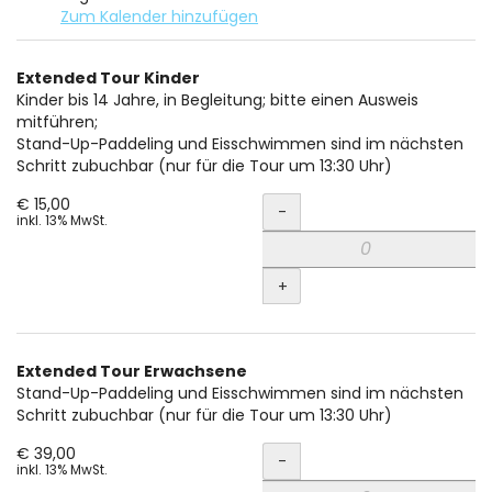
Zum Kalender hinzufügen
Produkte
Extended Tour Kinder
Unkategorisierte
Kinder bis 14 Jahre, in Begleitung; bitte einen Ausweis
mitführen;
Produkte
Stand-Up-Paddeling und Eisschwimmen sind im nächsten
Schritt zubuchbar (nur für die Tour um 13:30 Uhr)
Menge
€ 15,00
-
inkl. 13% MwSt.
+
Extended Tour Erwachsene
Stand-Up-Paddeling und Eisschwimmen sind im nächsten
Schritt zubuchbar (nur für die Tour um 13:30 Uhr)
Menge
€ 39,00
-
inkl. 13% MwSt.