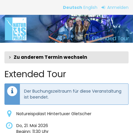
Zum
Deutsch
English
Anmelden
Haupt-
Extended
Inhalt
springen
Tour
Zu anderem Termin wechseln
Extended Tour
Der Buchungszeitraum für diese Veranstaltung
ist beendet.
Natureispalast Hintertuxer Gletscher
Do, 21. Mai 2026
Beginn:
11:30
Uhr