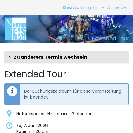
Zum
Deutsch
English
Anmelden
Haupt-
Extended
Inhalt
springen
Tour
Zu anderem Termin wechseln
Extended Tour
Der Buchungszeitraum für diese Veranstaltung
ist beendet.
Natureispalast Hintertuxer Gletscher
So, 7. Juni 2026
Beginn:
11:30
Uhr