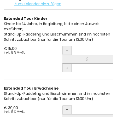
Zum Kalender hinzufügen
Produkte
Extended Tour Kinder
Unkategorisierte
Kinder bis 14 Jahre, in Begleitung; bitte einen Ausweis
mitführen;
Produkte
Stand-Up-Paddeling und Eisschwimmen sind im nächsten
Schritt zubuchbar (nur für die Tour um 13:30 Uhr)
Menge
€ 15,00
-
inkl. 13% MwSt.
+
Extended Tour Erwachsene
Stand-Up-Paddeling und Eisschwimmen sind im nächsten
Schritt zubuchbar (nur für die Tour um 13:30 Uhr)
Menge
€ 39,00
-
inkl. 13% MwSt.