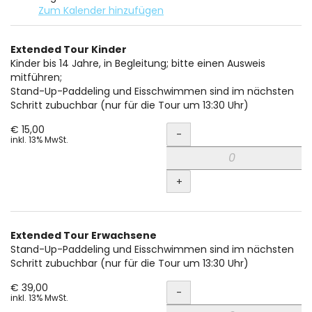
Zum Kalender hinzufügen
Produkte
Extended Tour Kinder
Unkategorisierte
Kinder bis 14 Jahre, in Begleitung; bitte einen Ausweis
mitführen;
Produkte
Stand-Up-Paddeling und Eisschwimmen sind im nächsten
Schritt zubuchbar (nur für die Tour um 13:30 Uhr)
Menge
€ 15,00
-
inkl. 13% MwSt.
+
Extended Tour Erwachsene
Stand-Up-Paddeling und Eisschwimmen sind im nächsten
Schritt zubuchbar (nur für die Tour um 13:30 Uhr)
Menge
€ 39,00
-
inkl. 13% MwSt.