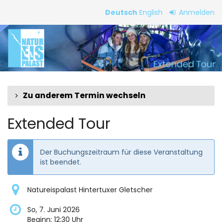
Zum
Deutsch
English
Anmelden
Haupt-
Extended
Inhalt
springen
Tour
Zu anderem Termin wechseln
Extended Tour
Der Buchungszeitraum für diese Veranstaltung
ist beendet.
Natureispalast Hintertuxer Gletscher
So, 7. Juni 2026
Beginn:
12:30
Uhr