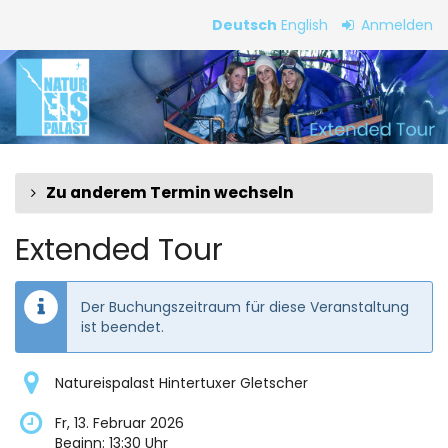
Zum
Deutsch
English
Anmelden
Haupt-
Extended
Inhalt
springen
Tour
Zu anderem Termin wechseln
Extended Tour
Der Buchungszeitraum für diese Veranstaltung
ist beendet.
Natureispalast Hintertuxer Gletscher
Fr, 13. Februar 2026
Beginn:
13:30
Uhr