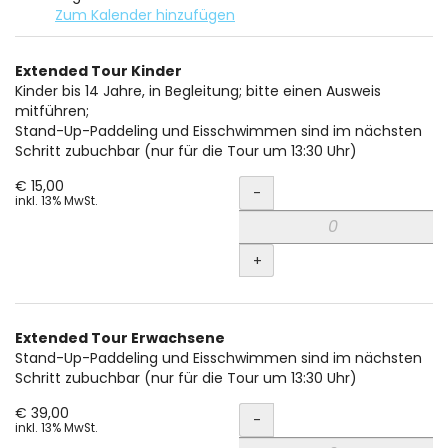
Zum Kalender hinzufügen
Produkte
Extended Tour Kinder
Unkategorisierte
Kinder bis 14 Jahre, in Begleitung; bitte einen Ausweis
mitführen;
Produkte
Stand-Up-Paddeling und Eisschwimmen sind im nächsten
Schritt zubuchbar (nur für die Tour um 13:30 Uhr)
Menge
€ 15,00
-
inkl. 13% MwSt.
+
Extended Tour Erwachsene
Stand-Up-Paddeling und Eisschwimmen sind im nächsten
Schritt zubuchbar (nur für die Tour um 13:30 Uhr)
Menge
€ 39,00
-
inkl. 13% MwSt.