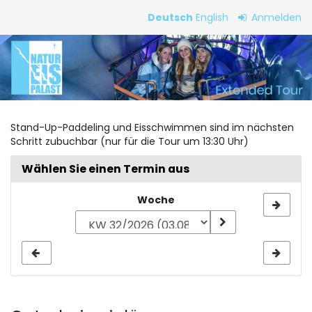
Zum
Deutsch
English
Anmelden
Haupt-
Extended
Inhalt
springen
Tour
Stand-Up-Paddeling und Eisschwimmen sind im nächsten
Schritt zubuchbar (nur für die Tour um 13:30 Uhr)
Wählen Sie einen Termin aus
Woche
Woche
zur
Anzeige
auswählen