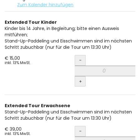
Zum Kalender hinzufügen
Produkte
Extended Tour Kinder
Unkategorisierte
Kinder bis 14 Jahre, in Begleitung; bitte einen Ausweis
mitführen;
Produkte
Stand-Up-Paddeling und Eisschwimmen sind im nächsten
Schritt zubuchbar (nur für die Tour um 13:30 Uhr)
Menge
€ 15,00
-
inkl. 13% MwSt.
+
Extended Tour Erwachsene
Stand-Up-Paddeling und Eisschwimmen sind im nächsten
Schritt zubuchbar (nur für die Tour um 13:30 Uhr)
Menge
€ 39,00
-
inkl. 13% MwSt.