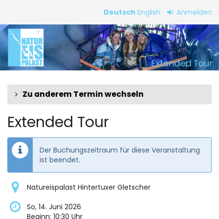
Zum
Deutsch
English
Anmelden
Haupt-
Extended
Inhalt
springen
Tour
Zu anderem Termin wechseln
Extended Tour
Der Buchungszeitraum für diese Veranstaltung
ist beendet.
Natureispalast Hintertuxer Gletscher
So, 14. Juni 2026
Beginn:
10:30
Uhr