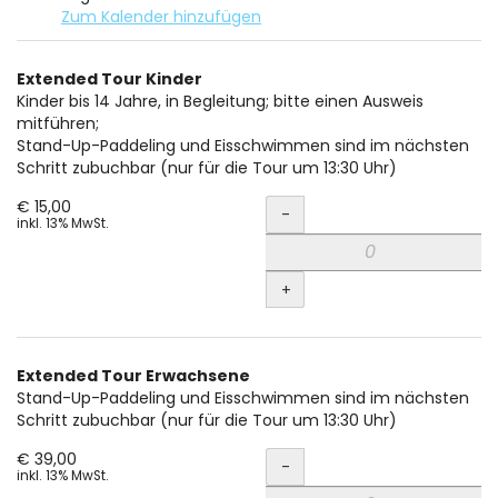
Zum Kalender hinzufügen
Produkte
Extended Tour Kinder
Unkategorisierte
Kinder bis 14 Jahre, in Begleitung; bitte einen Ausweis
mitführen;
Produkte
Stand-Up-Paddeling und Eisschwimmen sind im nächsten
Schritt zubuchbar (nur für die Tour um 13:30 Uhr)
Menge
€ 15,00
-
inkl. 13% MwSt.
+
Extended Tour Erwachsene
Stand-Up-Paddeling und Eisschwimmen sind im nächsten
Schritt zubuchbar (nur für die Tour um 13:30 Uhr)
Menge
€ 39,00
-
inkl. 13% MwSt.