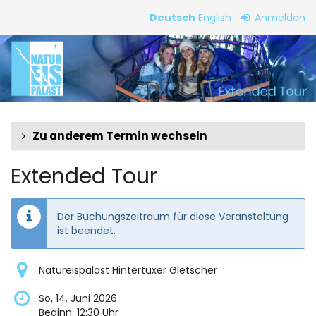
Zum
Deutsch
English
Anmelden
Haupt-
Extended
Inhalt
springen
Tour
Zu anderem Termin wechseln
Extended Tour
Der Buchungszeitraum für diese Veranstaltung
ist beendet.
Natureispalast Hintertuxer Gletscher
So, 14. Juni 2026
Beginn:
12:30
Uhr